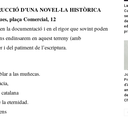
La
RUCCIÓ D’UNA NOVEL·LA HISTÒRICA
Ca
se
es, plaça Comercial, 12
de
ed
 en la documentació i en el rigor que sovint poden
pr
ens endinsarem en aquest terreny (amb
 i del patiment de l’escriptura.
blar a las muñecas.
Jo
Pr
àcia,
d’
am
 catalana
de
Ch
 la eternidad.
iens