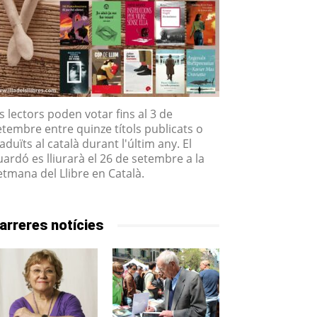
ls lectors poden votar fins al 3 de
etembre entre quinze títols publicats o
aduïts al català durant l'últim any. El
uardó es lliurarà el 26 de setembre a la
etmana del Llibre en Català.
arreres notícies