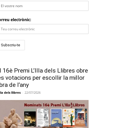
rreu electrònic:
l 16è Premi L’Illa dels Llibres obre
es votacions per escollir la millor
bra de l’any
lla dels llibres
-
22/07/2026