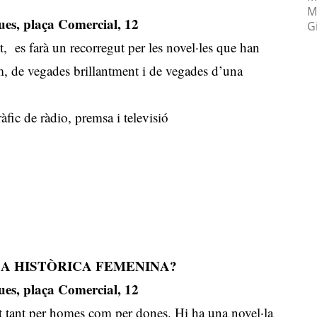
M
es, plaça Comercial, 12
Gi
 es farà un recorregut per les novel·les que han
m, de vegades brillantment i de vegades d’una
ràfic de ràdio, premsa i televisió
LA HISTÒRICA FEMENINA?
es, plaça Comercial, 12
at tant per homes com per dones. Hi ha una novel·la