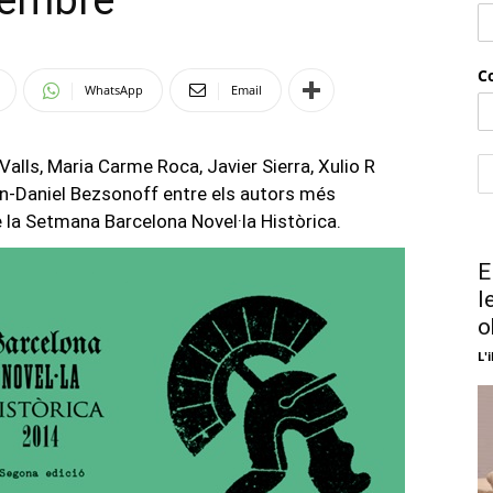
vembre
llibres
Co
WhatsApp
Email
Valls, Maria Carme Roca, Javier Sierra, Xulio R
an-Daniel Bezsonoff entre els autors més
 la Setmana Barcelona Novel·la Històrica.
E
l
o
L'i