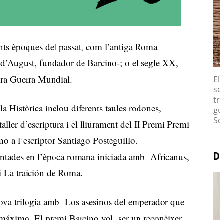
ents èpoques del passat, com l’antiga Roma –
t d’August, fundador de Barcino-; o el segle XX,
era Guerra Mundial.
E
s
tr
a Històrica inclou diferents taules rodones,
g
S
 taller d’escriptura i el lliurament del II Premi Premi
no a l’escriptor Santiago Posteguillo.
entades en l’època romana iniciada amb Africanus,
D
 i La traición de Roma.
nova trilogia amb Los asesinos del emperador que
máximo. El premi Barcino vol ser un reconèixer