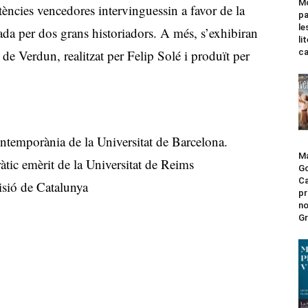
Mo
otències vencedores intervinguessin a favor de la
pa
le
ada per dos grans historiadors. A més, s’exhibiran
li
ca
de Verdun, realitzat per Felip Solé i produït per
contemporània de la Universitat de Barcelona.
Ma
dràtic emèrit de la Universitat de Reims
Go
Ca
visió de Catalunya
pr
no
Gr