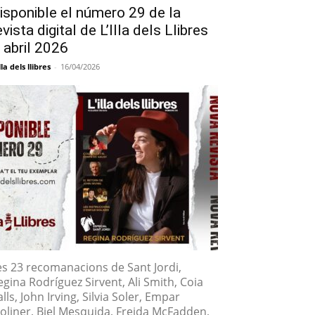
isponible el número 29 de la
evista digital de L’Illa dels Llibres
 abril 2026
lla dels llibres
-
16/04/2026
es 23 recomanacions de Sant Jordi,
egina Rodríguez Sirvent, Ali Smith, Coia
lls, John Irving, Silvia Soler, Empar
oliner, Biel Mesquida, Freida McFadden,