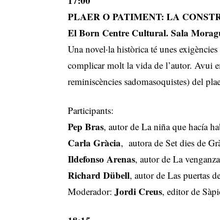
17:00
PLAER O PATIMENT: LA CONST
El Born Centre Cultural. Sala Moragu
Una novel·la històrica té unes exigències
complicar molt la vida de l’autor. Avui 
reminiscències sadomasoquistes) del plaer
Participants:
Pep Bras
, autor de La niña que hacía ha
Carla Gràcia
, autora de Set dies de Gr
Ildefonso Arenas
, autor de La venganza
Richard Dübell
, autor de Las puertas de
Jordi Creus
Moderador:
, editor de Sàp