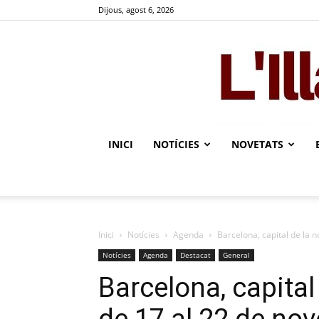
Dijous, agost 6, 2026
INICI
NOTÍCIES
NOVETATS
Inici
Notícies
Agenda
Barcelona, capital de la n
Notícies
Agenda
Destacat
General
Barcelona, capital 