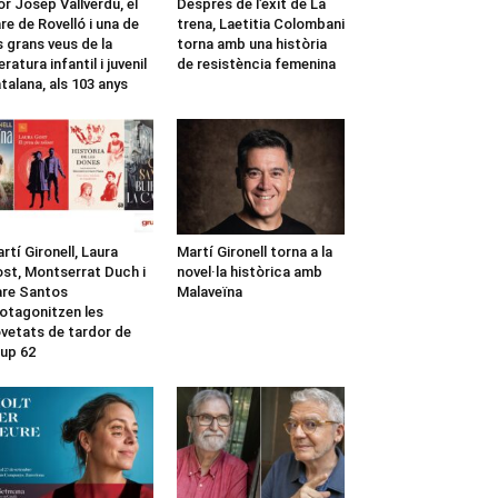
r Josep Vallverdú, el
Després de l’èxit de La
re de Rovelló i una de
trena, Laetitia Colombani
s grans veus de la
torna amb una història
teratura infantil i juvenil
de resistència femenina
talana, als 103 anys
rtí Gironell, Laura
Martí Gironell torna a la
st, Montserrat Duch i
novel·la històrica amb
re Santos
Malaveïna
otagonitzen les
vetats de tardor de
up 62