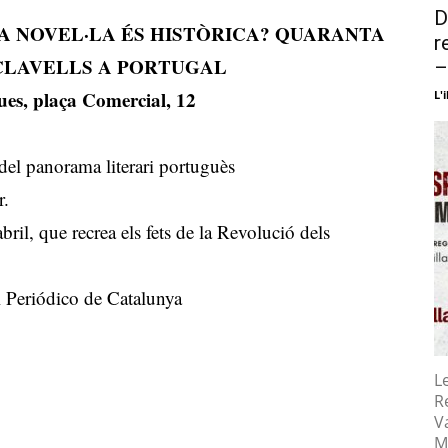
D
A NOVEL·LA ÉS HISTÒRICA? QUARANTA
r
 CLAVELLS A PORTUGAL
–
es, plaça Comercial, 12
L'i
 del panorama literari portuguès
r.
bril, que recrea els fets de la Revolució dels
El Periódico de Catalunya
L
R
Va
M