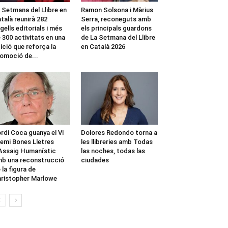
 Setmana del Llibre en
Ramon Solsona i Màrius
talà reunirà 282
Serra, reconeguts amb
gells editorials i més
els principals guardons
 300 activitats en una
de La Setmana del Llibre
ició que reforça la
en Català 2026
omoció de...
rdi Coca guanya el VI
Dolores Redondo torna a
emi Bones Lletres
les llibreries amb Todas
Assaig Humanístic
las noches, todas las
b una reconstrucció
ciudades
 la figura de
ristopher Marlowe