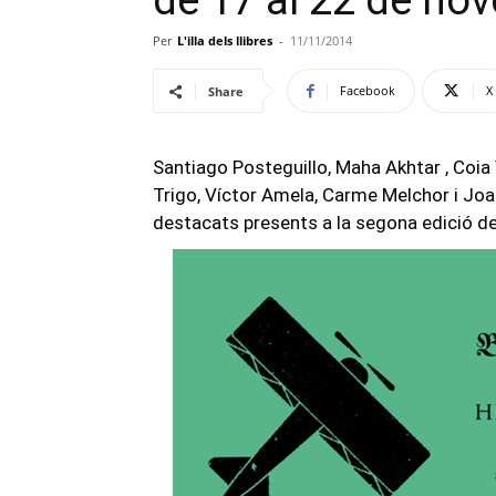
de 17 al 22 de no
Per
L'illa dels llibres
-
11/11/2014
Facebook
X
Share
Santiago Posteguillo, Maha Akhtar , Coia 
Trigo, Víctor Amela, Carme Melchor i Jo
destacats presents a la segona edició de