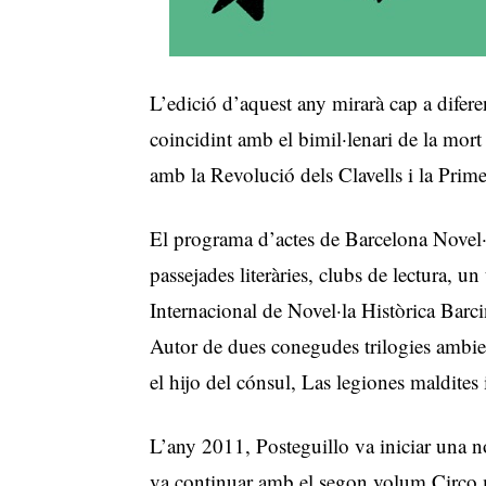
L’edició d’aquest any mirarà cap a difer
coincidint amb el bimil·lenari de la mor
amb la Revolució dels Clavells i la Prim
El programa d’actes de Barcelona Novel·l
passejades literàries, clubs de lectura, un
Internacional de Novel·la Històrica Barci
Autor de dues conegudes trilogies ambi
el hijo del cónsul, Las legiones maldites
L’any 2011, Posteguillo va iniciar una 
va continuar amb el segon volum Circo 