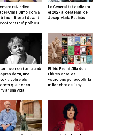
omera reivindica
La Generalitat dedicarà
abel-Clara Simó com a
el 2027 al centenari de
trimoni literari davant
Josep Maria Espinàs
 confrontació política
ter Invernon torna amb
El 16è Premi L’Illa dels
sprés de tu, una
Llibres obre les
vel·la sobre els
votacions per escollir la
crets que poden
millor obra de l’any
nviar una vida