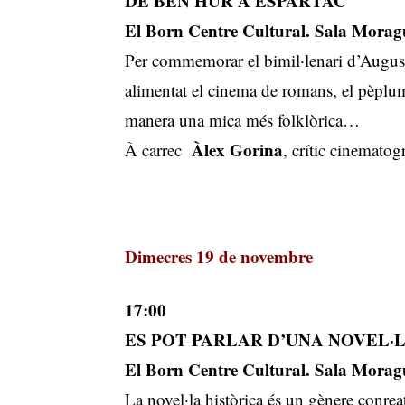
DE BEN HUR A ESPARTAC
El Born Centre Cultural. Sala Moragu
Per commemorar el bimil·lenari d’August,
alimentat el cinema de romans, el pèplu
manera una mica més folklòrica…
Àlex Gorina
À carrec
, crític cinematog
Dimecres 19 de novembre
17:00
ES POT PARLAR D’UNA NOVEL·
El Born Centre Cultural. Sala Moragu
La novel·la històrica és un gènere conre