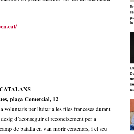
Br
Is
pa
la
bcn.cat/
Es
De
no
se
 CATALANS
ca
es, plaça Comercial, 12
voluntaris per lluitar a les files franceses durant
 desig d’aconseguir el reconeixement per a
camp de batalla en van morir centenars, i el seu