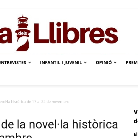
ENTREVISTES
INFANTIL I JUVENIL
OPINIÓ
PREMI
L'illa
ovel·la històrica de 17 al 22 de novembre
V
dels
d
de la novel·la històrica
E