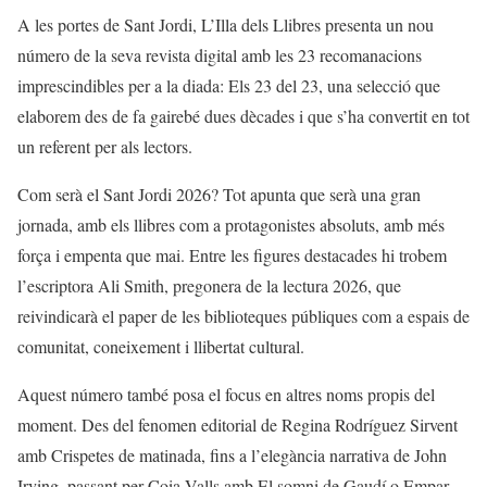
A les portes de Sant Jordi, L’Illa dels Llibres presenta un nou
número de la seva revista digital amb les 23 recomanacions
imprescindibles per a la diada: Els 23 del 23, una selecció que
elaborem des de fa gairebé dues dècades i que s’ha convertit en tot
un referent per als lectors.
Com serà el Sant Jordi 2026? Tot apunta que serà una gran
jornada, amb els llibres com a protagonistes absoluts, amb més
força i empenta que mai. Entre les figures destacades hi trobem
l’escriptora Ali Smith, pregonera de la lectura 2026, que
reivindicarà el paper de les biblioteques públiques com a espais de
comunitat, coneixement i llibertat cultural.
Aquest número també posa el focus en altres noms propis del
moment. Des del fenomen editorial de Regina Rodríguez Sirvent
amb Crispetes de matinada, fins a l’elegància narrativa de John
Irving, passant per Coia Valls amb El somni de Gaudí o Empar