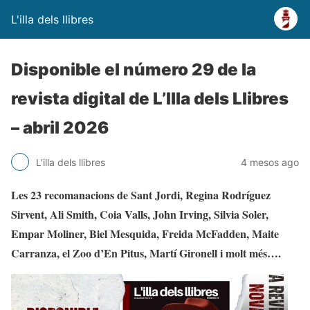
L'illa dels llibres
Disponible el número 29 de la
revista digital de L’Illa dels Llibres
– abril 2026
L'illa dels llibres
4 mesos ago
Les 23 recomanacions de Sant Jordi, Regina Rodríguez
Sirvent, Ali Smith, Coia Valls, John Irving, Silvia Soler,
Empar Moliner, Biel Mesquida,
Freida McFadden, Maite
Carranza, el Zoo d’En Pitus, Martí Gironell i molt més….