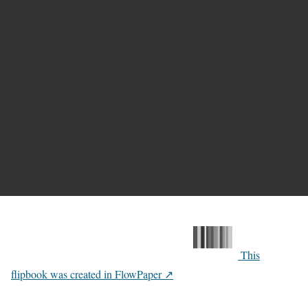
This
flipbook was created in FlowPaper ↗