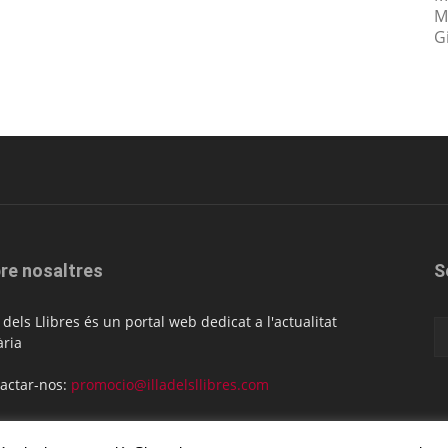
M
Gi
re nosaltres
S
la dels Llibres és un portal web dedicat a l'actualitat
ària
actar-nos:
promocio@illadelsllibres.com