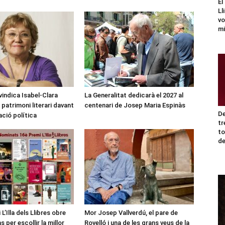
El
Ll
vo
mi
vindica Isabel-Clara
La Generalitat dedicarà el 2027 al
patrimoni literari davant
centenari de Josep Maria Espinàs
De
ació política
tr
to
de
L’Illa dels Llibres obre
Mor Josep Vallverdú, el pare de
s per escollir la millor
Rovelló i una de les grans veus de la