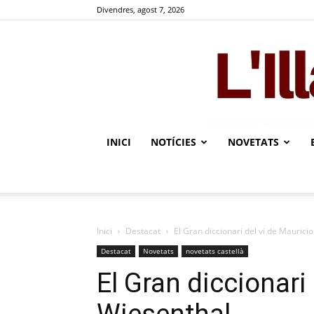
Divendres, agost 7, 2026
INICI
NOTÍCIES
NOVETATS
Inici
Destacat
El Gran diccionari del vi de Maurici
Destacat
Novetats
novetats castellà
El Gran diccionari