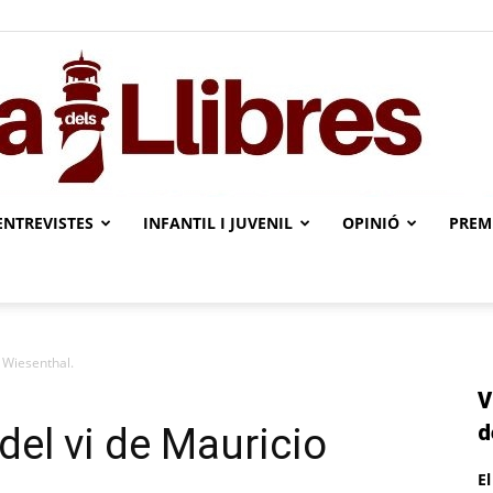
ENTREVISTES
INFANTIL I JUVENIL
OPINIÓ
PREMI
L'illa
o Wiesenthal.
V
dels
d
 del vi de Mauricio
E