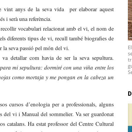
e vint anys de la seva vida per elaborar aquest
s i serà una referència.
recollir vocabulari relacionat amb el vi, el nom de
s diferents tipus de vi, recull també biografies de
r la seva passió pel món del vi.
E
s
 detallar com havia de ser la seva sepultura.
tr
g
para mi sepultura: dormiré con una viña entre los
S
 hojas como mortaja y me pongan en la cabeza un
D
os cursos d’enologia per a professionals, alguns
rns del vi i Manual del sommelier. Va ser guardonat
 catalans. Ha estat professor del Centre Cultural