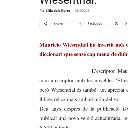
Wiesenthal.
Per
L'illa dels llibres
-
03/06/2011
Facebook
X
Share
Mauricio Wiesenthal ha invertit més d
diccionari que sense cap mena de dubte
L’escriptor Mau
com a escriptor amb les novel·les ‘El e
però Wiesenthal és també un apreciat e
llibres relacionats amb el món del vi.
Deu anys després de la publicació
Di
publicat una nova versió actualitzada,
6.500 entrades.