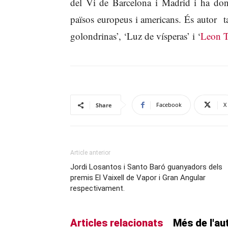
del Vi de Barcelona i Madrid i ha dona
països europeus i americans. És autor 
golondrinas’, ‘Luz de vísperas’ i ‘
Leon T
Facebook
X
Share
Article anterior
Jordi Losantos i Santo Baró guanyadors dels
premis El Vaixell de Vapor i Gran Angular
respectivament.
Articles relacionats
Més de l'au