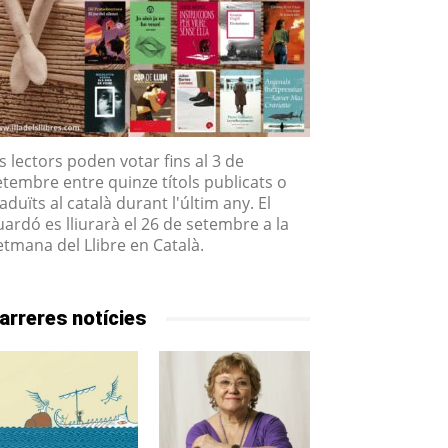
ls lectors poden votar fins al 3 de
etembre entre quinze títols publicats o
aduïts al català durant l'últim any. El
uardó es lliurarà el 26 de setembre a la
etmana del Llibre en Català.
arreres notícies