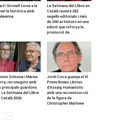
rtí Gironell torna a la
La Setmana del Llibre en
vel·la històrica amb
Català reunirà 282
laveïna
segells editorials i més
de 300 activitats en una
edició que reforça la
promoció de...
mon Solsona i Màrius
Jordi Coca guanya el VI
rra, reconeguts amb
Premi Bones Lletres
s principals guardons
d’Assaig Humanístic
 La Setmana del Llibre
amb una reconstrucció
 Català 2026
de la figura de
Christopher Marlowe