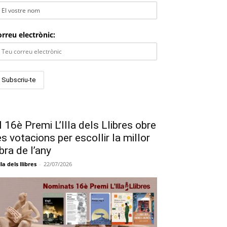
rreu electrònic:
l 16è Premi L’Illa dels Llibres obre
es votacions per escollir la millor
bra de l’any
lla dels llibres
-
22/07/2026