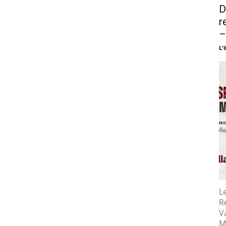
D
r
–
L'i
L
R
Va
M