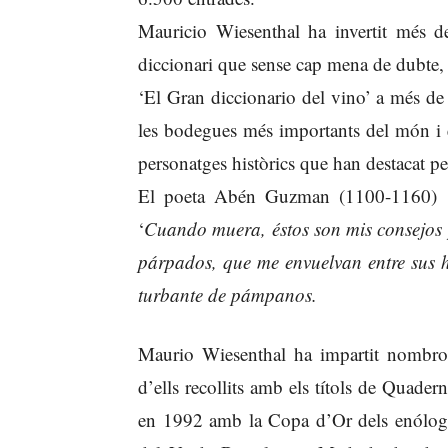
Mauricio Wiesenthal ha invertit més d
diccionari que sense cap mena de dubte, é
‘El Gran diccionario del vino’ a més de 
les bodegues més importants del món i el
personatges històrics que han destacat pe
El poeta Abén Guzman (1100-1160) va
‘
Cuando muera, éstos son mis consejos 
párpados, que me envuelvan entre sus
turbante de pámpanos.
Maurio Wiesenthal ha impartit nombros
d’ells recollits amb els títols de Quade
en 1992 amb la Copa d’Or dels enólogos