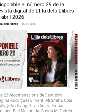
isponible el número 29 de la
evista digital de L’Illa dels Llibres
 abril 2026
lla dels llibres
-
16/04/2026
es 23 recomanacions de Sant Jordi,
egina Rodríguez Sirvent, Ali Smith, Coia
lls, John Irving, Silvia Soler, Empar
oliner, Biel Mesquida, Freida McFadden,