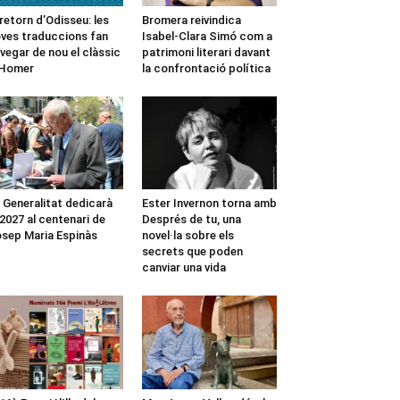
 retorn d’Odisseu: les
Bromera reivindica
ves traduccions fan
Isabel-Clara Simó com a
vegar de nou el clàssic
patrimoni literari davant
’Homer
la confrontació política
 Generalitat dedicarà
Ester Invernon torna amb
 2027 al centenari de
Després de tu, una
sep Maria Espinàs
novel·la sobre els
secrets que poden
canviar una vida