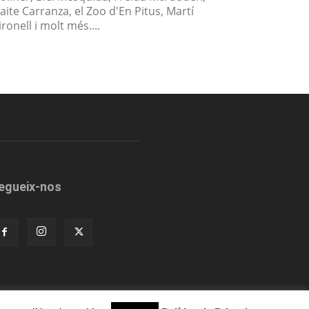
aite Carranza, el Zoo d'En Pitus, Martí
ronell i molt més....
egueix-nos