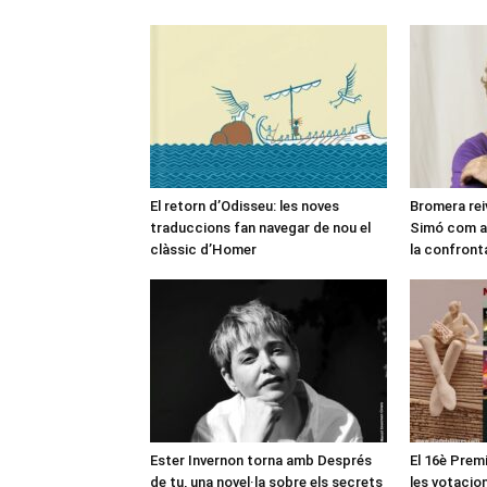
El retorn d’Odisseu: les noves
Bromera rei
traduccions fan navegar de nou el
Simó com a 
clàssic d’Homer
la confront
Ester Invernon torna amb Després
El 16è Premi 
de tu, una novel·la sobre els secrets
les votacion