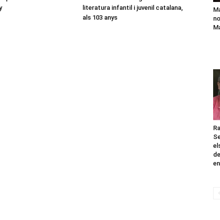
y
literatura infantil i juvenil catalana,
Ma
als 103 anys
no
Ma
Ra
Se
el
de
en