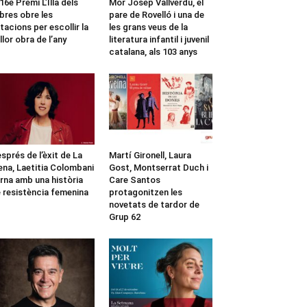
 16è Premi L’Illa dels
Mor Josep Vallverdú, el
ibres obre les
pare de Rovelló i una de
tacions per escollir la
les grans veus de la
llor obra de l’any
literatura infantil i juvenil
catalana, als 103 anys
sprés de l’èxit de La
Martí Gironell, Laura
ena, Laetitia Colombani
Gost, Montserrat Duch i
rna amb una història
Care Santos
 resistència femenina
protagonitzen les
novetats de tardor de
Grup 62