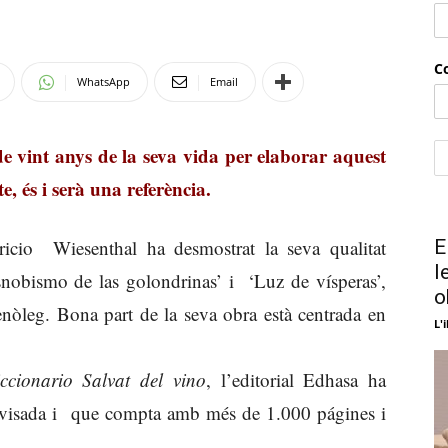
llibres
Co
WhatsApp
Email
e vint anys de la seva vida per elaborar aquest
, és i serà una referència.
ricio Wiesenthal ha desmostrat la seva qualitat
E
l
snobismo de las golondrinas’ i ‘Luz de vísperas’,
o
nòleg. Bona part de la seva obra està centrada en
L'i
ccionario Salvat del vino
, l’editorial Edhasa ha
 revisada i que compta amb més de 1.000 págines i