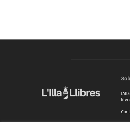
Sob
L'il
liter
Cont