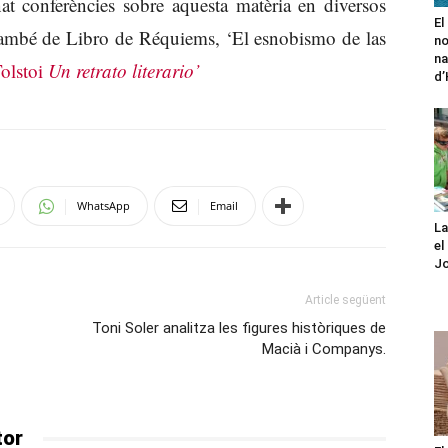
t conferències sobre aquesta matèria en diversos
El
també de Libro de Réquiems, ‘El esnobismo de las
no
na
olstoi
Un retrato literario’
d
WhatsApp
Email
La
el
Jo
Article següent
Toni Soler analitza les figures històriques de
Macià i Companys.
tor