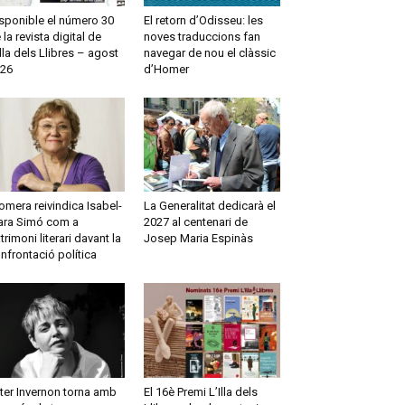
sponible el número 30
El retorn d’Odisseu: les
 la revista digital de
noves traduccions fan
Illa dels Llibres – agost
navegar de nou el clàssic
26
d’Homer
omera reivindica Isabel-
La Generalitat dedicarà el
ara Simó com a
2027 al centenari de
trimoni literari davant la
Josep Maria Espinàs
nfrontació política
ter Invernon torna amb
El 16è Premi L’Illa dels