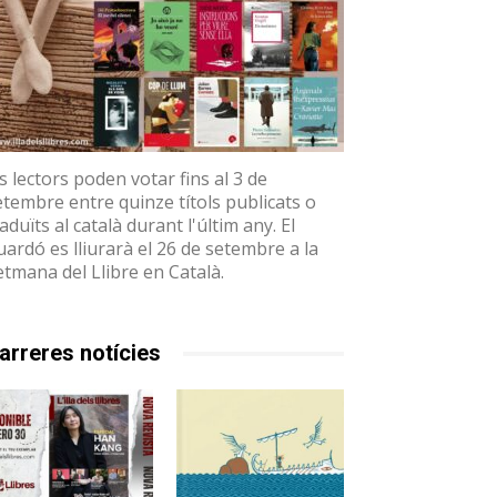
ls lectors poden votar fins al 3 de
etembre entre quinze títols publicats o
aduïts al català durant l'últim any. El
uardó es lliurarà el 26 de setembre a la
etmana del Llibre en Català.
arreres notícies