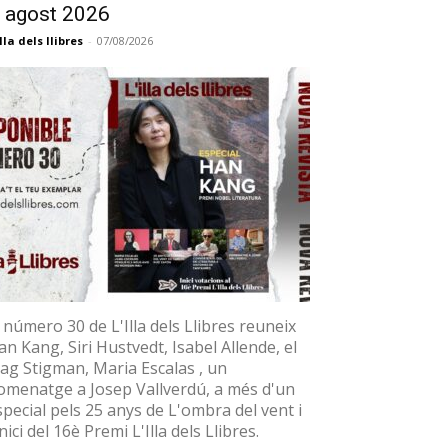
 agost 2026
illa dels llibres
-
07/08/2026
l número 30 de L'Illa dels Llibres reuneix
an Kang, Siri Hustvedt, Isabel Allende, el
ag Stigman, Maria Escalas , un
omenatge a Josep Vallverdú, a més d'un
special pels 25 anys de L'ombra del vent i
inici del 16è Premi L'Illa dels Llibres.