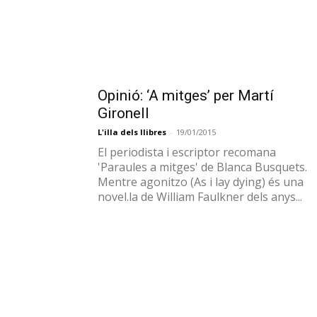
Gironell
L'illa dels llibres
-
19/01/2015
El periodista i escriptor recomana
'Paraules a mitges' de Blanca Busquets.
Mentre agonitzo (As i lay dying) és una
novel.la de William Faulkner dels anys...
Opinió: ‘Moments’ per Martí
Gironell
L'illa dels llibres
-
23/12/2014