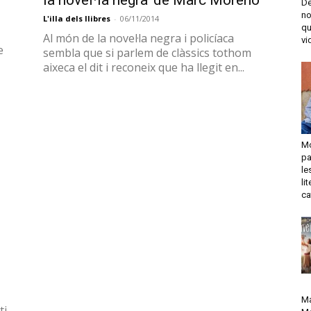
De
no
qu
vi
ti
Mo
pa
Pàgina 15 de 15
le
li
ca
Ma