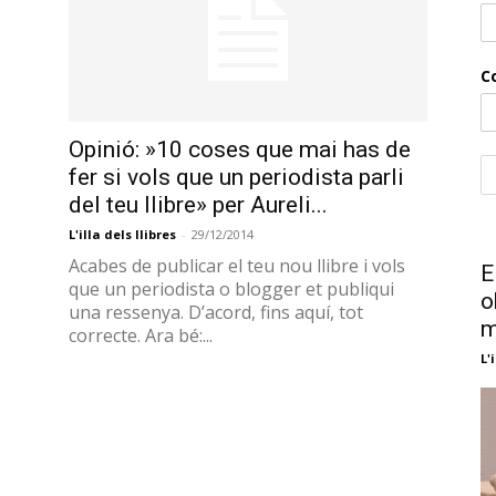
llibres
C
Opinió: »10 coses que mai has de
fer si vols que un periodista parli
del teu llibre» per Aureli...
L'illa dels llibres
-
29/12/2014
Acabes de publicar el teu nou llibre i vols
E
que un periodista o blogger et publiqui
o
una ressenya. D’acord, fins aquí, tot
m
correcte. Ara bé:...
L'
Opinió: ‘Un premi’ per Martí
Gironell
L'illa dels llibres
-
26/11/2014