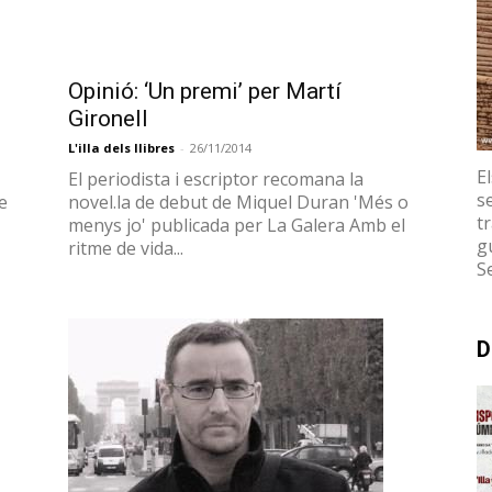
El periodista i escriptor recomana la
e
novel.la de debut de Miquel Duran 'Més o
menys jo' publicada per La Galera Amb el
ritme de vida...
E
s
tr
g
S
Opinió: Llibres: la distribució és la
D
clau per Aureli Vázquez
L'illa dels llibres
-
17/11/2014
He vist repetida la mateixa història
repetida desenes, centenars de vegades:
en
un/a autor/a escriu la seva novel·la, se la fa