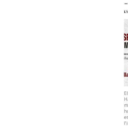
–
L'
E
H
m
h
e
l'