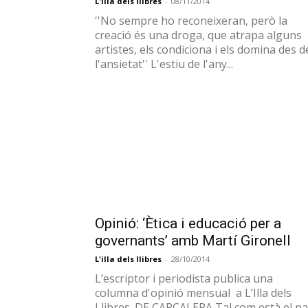
Opinió: ‘Ètica i educació per a
governants’ amb Martí Gironell
L'illa dels llibres
-
28/10/2014
L’escriptor i periodista publica una
columna d'opinió mensual a L’Illa dels
Llibres. DE CAPÇALERA Tal com està el pa
polític en aquest país no hi...
...
1
13
14
15