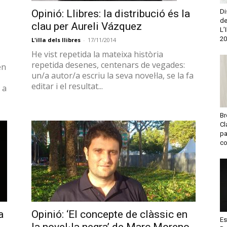
editar i el resultat...
 a
Di
de
L’
20
Br
Cl
a
Opinió: ‘El concepte de clàssic en
pa
co
la novel·la negra’ de Marc Moreno
L'illa dels llibres
-
06/11/2014
Al món de la novel·la negra i policíaca
e
sembla que si parlem de clàssics tothom
aixeca el dit i reconeix que ha llegit en...
Es