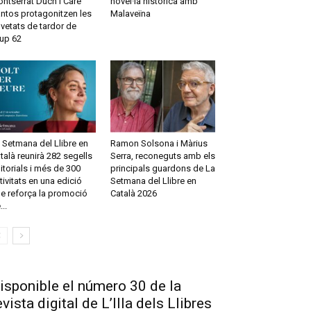
ntserrat Duch i Care
novel·la històrica amb
ntos protagonitzen les
Malaveïna
vetats de tardor de
up 62
 Setmana del Llibre en
Ramon Solsona i Màrius
talà reunirà 282 segells
Serra, reconeguts amb els
itorials i més de 300
principals guardons de La
tivitats en una edició
Setmana del Llibre en
e reforça la promoció
Català 2026
...
isponible el número 30 de la
evista digital de L’Illa dels Llibres