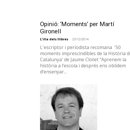
L'escriptor i periodista recomana '50
moments imprescindibles de la Història d
Catalunya' de Jaume Clotet “Aprenem la
història a l’escola i després ens oblidem
d’ensenyar...
Opinió: José Luis Garcia Herrera
ens acosta a la poesia de Joan
Vinyoli
L'illa dels llibres
-
19/11/2014
L'editorial Candaya ha publicat La mano 
el fuego, una edició bilingüe de la poesia