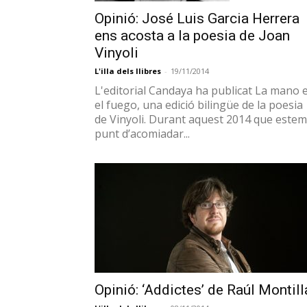
de Vinyoli. Durant aquest 2014 que estem
punt d’acomiadar...
Opinió: ‘Addictes’ de Raúl Montill
L'illa dels llibres
-
08/11/2014
''No sempre ho reconeixeran, però la
creació és una droga, que atrapa alguns
artistes, els condiciona i els domina des d
l'ansietat'' L'estiu de l'any...