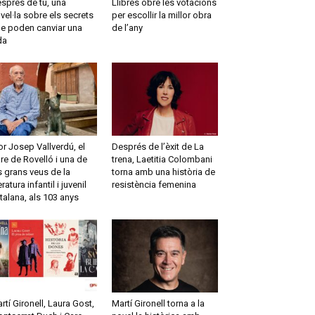
sprés de tu, una
Llibres obre les votacions
vel·la sobre els secrets
per escollir la millor obra
e poden canviar una
de l’any
da
r Josep Vallverdú, el
Després de l’èxit de La
re de Rovelló i una de
trena, Laetitia Colombani
s grans veus de la
torna amb una història de
teratura infantil i juvenil
resistència femenina
talana, als 103 anys
rtí Gironell, Laura Gost,
Martí Gironell torna a la