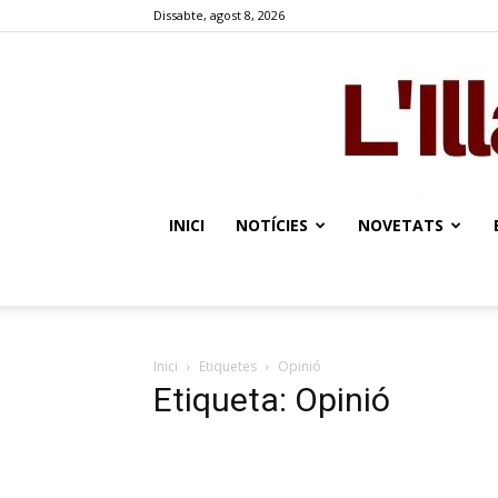
Dissabte, agost 8, 2026
INICI
NOTÍCIES
NOVETATS
Inici
Etiquetes
Opinió
Etiqueta: Opinió
Opinió: ‘A mitges’ per Martí