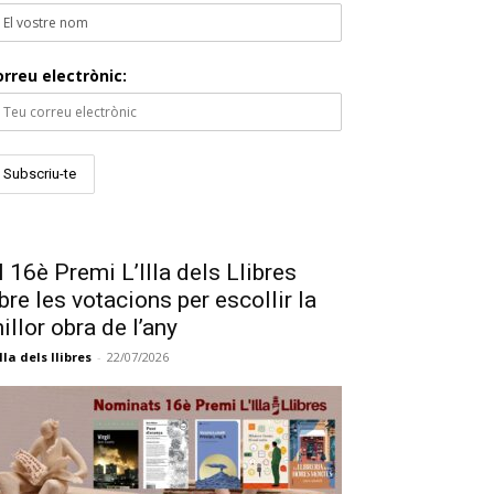
orreu electrònic:
l 16è Premi L’Illa dels Llibres
bre les votacions per escollir la
illor obra de l’any
illa dels llibres
-
22/07/2026