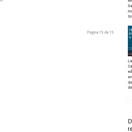
Mo
Sa
no
Gr
La
Ca
ed
ac
qu
de
D
r