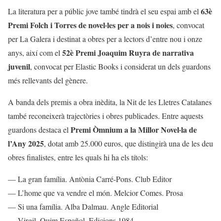
63è
La literatura per a públic jove també tindrà el seu espai amb el
Premi Folch i Torres de novel·les per a nois i noies
, convocat
per La Galera i destinat a obres per a lectors d’entre nou i onze
52è Premi Joaquim Ruyra de narrativa
anys, així com el
juvenil
, convocat per Elastic Books i considerat un dels guardons
més rellevants del gènere.
A banda dels premis a obra inèdita, la Nit de les Lletres Catalanes
també reconeixerà trajectòries i obres publicades. Entre aquests
Premi Òmnium a la Millor Novel·la de
guardons destaca el
l’Any 2025
, dotat amb 25.000 euros, que distingirà una de les deu
obres finalistes, entre les quals hi ha els títols:
— La gran família. Antònia Carré-Pons. Club Editor
— L’home que va vendre el món. Melcior Comes. Prosa
— Si una família. Alba Dalmau. Angle Editorial
— Virgil. Quim Español. Edicions 1984