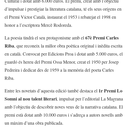
Cultural i dotat amb 6.000 euros. El premi, creat amb l’objectiu
d’impulsar i prestigiar la literatura catalana, té els seus orígens en
el Premi Víctor Català, instaurat el 1953 i rebatejat el 1998 en
honor a l’escriptora Mercè Rodoreda.
67è Premi Carles
La poesia tindrà el seu protagonisme amb el
Riba
, que reconeix la millor obra poètica original i inèdita escrita
en català. Convocat per Edicions Proa i dotat amb 5.000 euros, el
guardó és hereu del Premi Ossa Menor, creat el 1950 per Josep
Pedreira i dedicat des de 1959 a la memòria del poeta Carles
Riba.
1r Premi Lo
Entre les novetats d’aquesta edició també destaca el
Somni al nou talent literari
, impulsat per l’editorial La Magrana
amb l’objectiu de descobrir noves veus de la narrativa catalana. El
premi està dotat amb 10.000 euros i s’adreça a autors novells amb
un màxim d’una obra publicada.