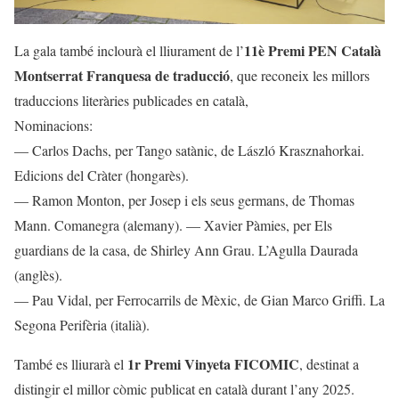
11è Premi PEN Català
La gala també inclourà el lliurament de l’
Montserrat Franquesa de traducció
, que reconeix les millors
traduccions literàries publicades en català,
Nominacions:
— Carlos Dachs, per Tango satànic, de László Krasznahorkai.
Edicions del Cràter (hongarès).
— Ramon Monton, per Josep i els seus germans, de Thomas
Mann. Comanegra (alemany). — Xavier Pàmies, per Els
guardians de la casa, de Shirley Ann Grau. L’Agulla Daurada
(anglès).
— Pau Vidal, per Ferrocarrils de Mèxic, de Gian Marco Griffi. La
Segona Perifèria (italià).
1r Premi Vinyeta FICOMIC
També es lliurarà el
, destinat a
distingir el millor còmic publicat en català durant l’any 2025.