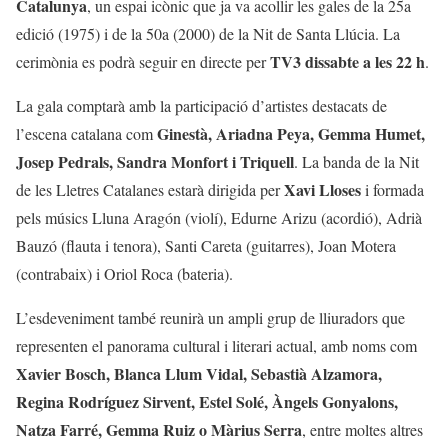
Catalunya
, un espai icònic que ja va acollir les gales de la 25a
edició (1975) i de la 50a (2000) de la Nit de Santa Llúcia. La
TV3 dissabte a les 22 h
cerimònia es podrà seguir en directe per
.
La gala comptarà amb la participació d’artistes destacats de
Ginestà, Ariadna Peya, Gemma Humet,
l’escena catalana com
Josep Pedrals, Sandra Monfort i Triquell
. La banda de la Nit
Xavi Lloses
de les Lletres Catalanes estarà dirigida per
i formada
pels músics Lluna Aragón (violí), Edurne Arizu (acordió), Adrià
Bauzó (flauta i tenora), Santi Careta (guitarres), Joan Motera
(contrabaix) i Oriol Roca (bateria).
L’esdeveniment també reunirà un ampli grup de lliuradors que
representen el panorama cultural i literari actual, amb noms com
Xavier Bosch, Blanca Llum Vidal, Sebastià Alzamora,
Regina Rodríguez Sirvent, Estel Solé, Àngels Gonyalons,
Natza Farré, Gemma Ruiz o Màrius Serra
, entre moltes altres