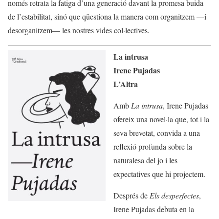
només retrata la fatiga d’una generació davant la promesa buida
de l’estabilitat, sinó que qüestiona la manera com organitzem —i
desorganitzem— les nostres vides col·lectives.
La intrusa
Irene Pujadas
L’Altra
Amb
La intrusa
, Irene Pujadas
ofereix una novel·la que, tot i la
seva brevetat, convida a una
reflexió profunda sobre la
naturalesa del jo i les
expectatives que hi projectem.
Després de
Els desperfectes
,
Irene Pujadas debuta en la