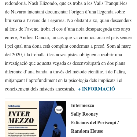
redondorià. Nash Elizondo, que es troba a les Valls Tranquil·les
de Navarra intentant documentar l’origen d’una llegenda sobre
bruixeria a l’avenc de Legarrea. No obstant això, quan descendeix
al fons de l’avenc, troba el cos d’una noia desapareguda tres anys
enrere, Andrea Dancur, un cas que va commocionar el país sencer
i pel qual una dona està complint condemna a presó. Som al març
del 2020, i la troballa i les noves pistes obliguen a reobrir una
investigació que aquesta vegada es desenvoluparà en dos plans
diferents: d’una banda, a través del mètode científic, i de l’altra,
mitjançant l’aprofundiment en la psicologia dels implicats i el
+ INFORMACIÓ
coneixement dels misteris ancestrals.
Intermezzo
Sally Rooney
Edicions del Periscopi /
Random House