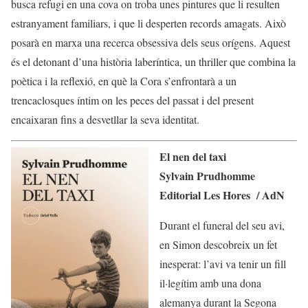
busca refugi en una cova on troba unes pintures que li resulten
estranyament familiars, i que li desperten records amagats. Això
posarà en marxa una recerca obsessiva dels seus orígens. Aquest
és el detonant d’una història laberíntica, un thriller que combina la
poètica i la reflexió, en què la Cora s’enfrontarà a un
trencaclosques íntim on les peces del passat i del present
encaixaran fins a desvetllar la seva identitat.
El nen del taxi
Sylvain Prudhomme
Editorial Les Hores / AdN
Durant el funeral del seu avi,
en Simon descobreix un fet
inesperat: l’avi va tenir un fill
il·legítim amb una dona
alemanya durant la Segona