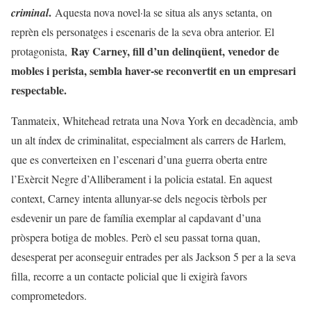
.
criminal
Aquesta nova novel·la se situa als anys setanta, on
reprèn els personatges i escenaris de la seva obra anterior. El
Ray Carney, fill d’un delinqüent, venedor de
protagonista,
mobles i perista, sembla haver-se reconvertit en un empresari
respectable.
Tanmateix, Whitehead retrata una Nova York en decadència, amb
un alt índex de criminalitat, especialment als carrers de Harlem,
que es converteixen en l’escenari d’una guerra oberta entre
l’Exèrcit Negre d’Alliberament i la policia estatal. En aquest
context, Carney intenta allunyar-se dels negocis tèrbols per
esdevenir un pare de família exemplar al capdavant d’una
pròspera botiga de mobles. Però el seu passat torna quan,
desesperat per aconseguir entrades per als Jackson 5 per a la seva
filla, recorre a un contacte policial que li exigirà favors
comprometedors.