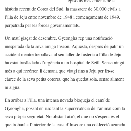
episodis més cruents de la
història recent de Corea del Sud: la massacre de 30.000 civils a
l’illa de Jeju entre novembre de 1948 i començaments de 1949,
perpetrada per les forces governamentals.
Un matí glaçat de desembre, Gyeongha rep una notificació
inesperada de la seva amiga Inseon. Aquesta, després de patir un
accident mentre treballava al seu taller de fusteria a l’illa de Jeju,
ha estat traslladada d’urgència a un hospital de Seül. Sense ningú
més a qui recórrer, li demana que viatgi fins a Jeju per fer-se
càrrec de la seva petita cotorra, que ha quedat sola, sense aliment
ni aigua.
En arribar a l’illa, una intensa nevada bloqueja el camí de
Gyeongha, posant en risc tant la supervivència de l’animal com la
seva pròpia seguretat. No obstant això, el que no s’espera és el
que trobarà a l’interior de la casa d’Inseon: una col·lecció acurada