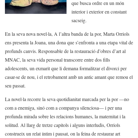
que busca ordre en un món
interior i exterior en constant
sacseig.
En la seva nova novel·la, A l’altra banda de la por, Marta Orriols
ens presenta la Joana, una dona que s’enfronta a una etapa vital de
profunds canvis. Responsable de la restauració d’obres d’art al
MNAC, la seva vida personal transcorre entre dos fills
adolescents, un exmarit que li demana formalitzar el divorci per
casar-se de nou, i el retrobament amb un antic amant que remou el
seu passat.
La novel·la recorre la seva quotidianitat marcada per la por —no
com a enemiga, sinó com a companya silenciosa— i per una
profunda mirada sobre les relacions humanes, la maternitat i la
solitud. Al llarg de tretze capítols i alguns interludis, Orriols
construeix un relat íntim i pausat, on la feina de restaurar art