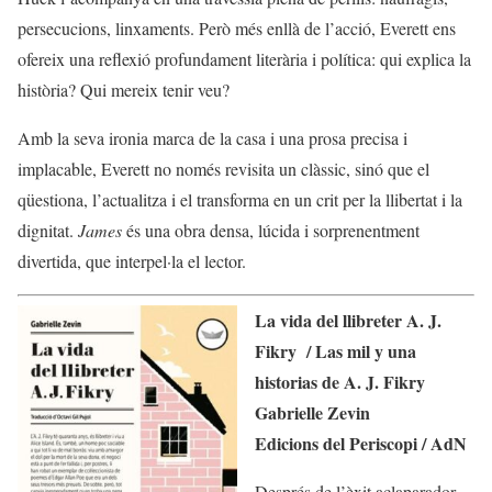
persecucions, linxaments. Però més enllà de l’acció, Everett ens
ofereix una reflexió profundament literària i política: qui explica la
història? Qui mereix tenir veu?
Amb la seva ironia marca de la casa i una prosa precisa i
implacable, Everett no només revisita un clàssic, sinó que el
qüestiona, l’actualitza i el transforma en un crit per la llibertat i la
dignitat.
James
és una obra densa, lúcida i sorprenentment
divertida, que interpel·la el lector.
La vida del llibreter A. J.
Fikry / Las mil y una
historias de A. J. Fikry
Gabrielle Zevin
Edicions del Periscopi / AdN
Després de l’èxit aclaparador