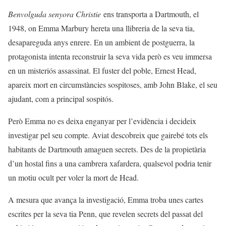
Benvolguda senyora Christie
ens transporta a Dartmouth, el
1948, on Emma Marbury hereta una llibreria de la seva tia,
desapareguda anys enrere. En un ambient de postguerra, la
protagonista intenta reconstruir la seva vida però es veu immersa
en un misteriós assassinat. El fuster del poble, Ernest Head,
apareix mort en circumstàncies sospitoses, amb John Blake, el seu
ajudant, com a principal sospitós.
Però Emma no es deixa enganyar per l’evidència i decideix
investigar pel seu compte. Aviat descobreix que gairebé tots els
habitants de Dartmouth amaguen secrets. Des de la propietària
d’un hostal fins a una cambrera xafardera, qualsevol podria tenir
un motiu ocult per voler la mort de Head.
A mesura que avança la investigació, Emma troba unes cartes
escrites per la seva tia Penn, que revelen secrets del passat del