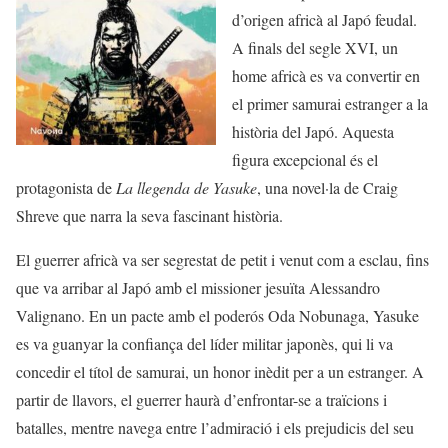
d’origen africà al Japó feudal.
A finals del segle XVI, un
home africà es va convertir en
el primer samurai estranger a la
història del Japó. Aquesta
figura excepcional és el
protagonista de
La llegenda de Yasuke
, una novel·la de Craig
Shreve que narra la seva fascinant història.
El guerrer africà va ser segrestat de petit i venut com a esclau, fins
que va arribar al Japó amb el missioner jesuïta Alessandro
Valignano. En un pacte amb el poderós Oda Nobunaga, Yasuke
es va guanyar la confiança del líder militar japonès, qui li va
concedir el títol de samurai, un honor inèdit per a un estranger. A
partir de llavors, el guerrer haurà d’enfrontar-se a traïcions i
batalles, mentre navega entre l’admiració i els prejudicis del seu