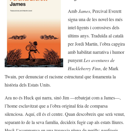
Amb
James
, Percival Everett
signa una de les novel·les més
intel·ligents i corrosives dels
últims anys. Traduïda al català
per Jordi Martín, l’obra capgira
amb habilitat narrativa i humor
punyent
Les aventures de
Huckleberry Finn
, de Mark
Twain, per denunciar el racisme estructural que fonamenta la
història dels Estats Units.
Ara no és Huck qui narra, sinó Jim —rebatejat com a James—,
l’home esclavitzat que a l’obra original feia de comparsa
silenciosa. Aquí, ell és el centre. Quan descobreix que serà venut,
separant-lo de la seva família, decideix fugir cap als estats lliures.
Huck l’acompanya en una travessia plena de perills: naufragis,