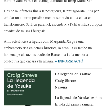
barri de Sant Pere, i el reconegut muralista Josep Maria Sert.
Des de la infantesa fins a la postguerra, la protagonista lluita per
oblidar un amor impossible mentre sobreviu a una ciutat en
transformació. Sert, en paral·lel, ascendeix a l’elit artística europea
envoltat de muses i burgesia.
Amb referències a figures com Margarida Xirgu i una
ambientació rica en detalls històrics, la novel·la és també un
homenatge als racons ocults de Barcelona i a la memòria
+ INFORMACIÓ
col·lectiva que encara s’hi amaga.
La llegenda de Yasuke
Craig Shreve
Navona
La llegenda de Yasuke” explora
la vida del primer samurai