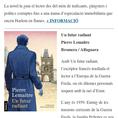
La novel·la guia el lector des del món de traficants, gàngsters i
polítics corruptes fins a una trama d’especulació immobiliària que
+ INFORMACIÓ
encén Harlem en flames.
Un futur radiant
Pierre Lemaitre
Bromera / Alfaguara
Amb Un futur radiant,
l’escriptor francès trasllada el
lector a l’Europa de la Guerra
Freda, on els dilemes personals
xoquen amb la raó d’Estat.
L’any és 1959. Enmig de les
tensions creixents de la Guerra
Freda, la família Pelletier es veu