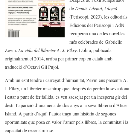
de
Demà, i demà, i demà
(Periscopi, 2023), les editorials
Edicions del Periscopi i AdN
recuperen una de les novel·les
més celebrades de Gabrielle
Zevin:
La vida del llibreter A. J. Fikry
. L’obra, publicada
originalment el 2014, arriba per primer cop en català amb
traducció d’Octavi Gil Pujol.
Amb un estil tendre i carregat d’humanitat, Zevin ens presenta A.
J. Fikry, un llibreter misantrop que, després de perdre la seva dona
i estar a punt de fer fallida, es veu sacsejat per un inesperat gir del
destí: l’aparició d’una nena de dos anys a la seva llibreria d’Alice
Island. A partir d’aquí, l’autor traça una història de segones
oportunitats que posa en valor l’amor pels llibres, la comunitat i la
capacitat de reconstruir-se.