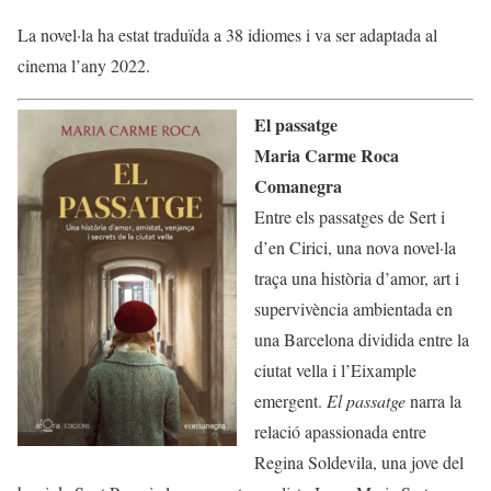
La novel·la ha estat traduïda a 38 idiomes i va ser adaptada al
cinema l’any 2022.
El passatge
Maria Carme Roca
Comanegra
Entre els passatges de Sert i
d’en Cirici, una nova novel·la
traça una història d’amor, art i
supervivència ambientada en
una Barcelona dividida entre la
ciutat vella i l’Eixample
emergent.
El passatge
narra la
relació apassionada entre
Regina Soldevila, una jove del