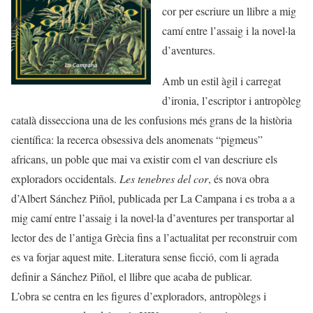
cor per escriure un llibre a mig
camí entre l’assaig i la novel·la
d’aventures.
Amb un estil àgil i carregat
d’ironia, l’escriptor i antropòleg
català dissecciona una de les confusions més grans de la història
científica: la recerca obsessiva dels anomenats “pigmeus”
africans, un poble que mai va existir com el van descriure els
exploradors occidentals.
Les tenebres del cor
, és nova obra
d’Albert Sánchez Piñol, publicada per La Campana i es troba a a
mig camí entre l’assaig i la novel·la d’aventures per transportar al
lector des de l’antiga Grècia fins a l’actualitat per reconstruir com
es va forjar aquest mite. Literatura sense ficció, com li agrada
definir a Sánchez Piñol, el llibre que acaba de publicar.
L’obra se centra en les figures d’exploradors, antropòlegs i