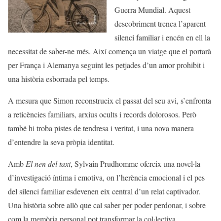
Guerra Mundial. Aquest
descobriment trenca l’aparent
silenci familiar i encén en ell la
necessitat de saber-ne més. Així comença un viatge que el portarà
per França i Alemanya seguint les petjades d’un amor prohibit i
una història esborrada pel temps.
A mesura que Simon reconstrueix el passat del seu avi, s’enfronta
a reticències familiars, arxius ocults i records dolorosos. Però
també hi troba pistes de tendresa i veritat, i una nova manera
d’entendre la seva pròpia identitat.
Amb
El nen del taxi
, Sylvain Prudhomme ofereix una novel·la
d’investigació íntima i emotiva, on l’herència emocional i el pes
del silenci familiar esdevenen eix central d’un relat captivador.
Una història sobre allò que cal saber per poder perdonar, i sobre
com la memòria personal pot transformar la col·lectiva.