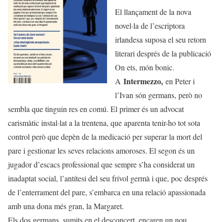
El llançament de la nova
novel·la de l’escriptora
irlandesa suposa el seu retorn
literari després de la publicació
On ets, món bonic.
Intermezzo,
A
en Peter i
l’Ivan són germans, però no
sembla que tinguin res en comú. El primer és un advocat
carismàtic instal·lat a la trentena, que aparenta tenir-ho tot sota
control però que depèn de la medicació per superar la mort del
pare i gestionar les seves relacions amoroses. El segon és un
jugador d’escacs professional que sempre s’ha considerat un
inadaptat social, l’antítesi del seu frívol germà i que, poc després
de l’enterrament del pare, s’embarca en una relació apassionada
amb una dona més gran, la Margaret.
Els dos germans, sumits en el desconcert, encaren un nou