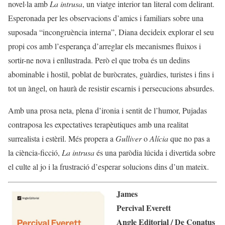
novel·la amb
La intrusa
, un viatge interior tan literal com delirant.
Esperonada per les observacions d’amics i familiars sobre una
suposada “incongruència interna”, Diana decideix explorar el seu
propi cos amb l’esperança d’arreglar els mecanismes fluixos i
sortir-ne nova i enllustrada. Però el que troba és un dedins
abominable i hostil, poblat de buròcrates, guàrdies, turistes i fins i
tot un àngel, on haurà de resistir escarnis i persecucions absurdes.
Amb una prosa neta, plena d’ironia i sentit de l’humor, Pujadas
contraposa les expectatives terapèutiques amb una realitat
surrealista i estèril. Més propera a
Gulliver
o
Alícia
que no pas a
la ciència-ficció,
La intrusa
és una paròdia lúcida i divertida sobre
el culte al jo i la frustració d’esperar solucions dins d’un mateix.
James
Percival Everett
Angle Editorial / De Conatus