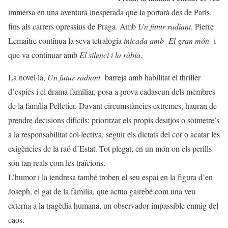
immersa en una aventura inesperada que la portarà des de París
fins als carrers opressius de Praga. Amb
Un futur radiant
, Pierre
Lemaitre continua la seva tetralogia
inicada amb
El gran món
i
que va continuar amb
El silenci i la ràbia
.
La novel·la,
Un futur radiant
barreja amb habilitat el thriller
d’espies i el drama familiar, posa a prova cadascun dels membres
de la família Pelletier. Davant circumstàncies extremes, hauran de
prendre decisions difícils: prioritzar els propis desitjos o sotmetre’s
a la responsabilitat col·lectiva, seguir els dictats del cor o acatar les
exigències de la raó d’Estat. Tot plegat, en un món on els perills
són tan reals com les traïcions.
L’humor i la tendresa també troben el seu espai en la figura d’en
Joseph, el gat de la família, que actua gairebé com una veu
externa a la tragèdia humana, un observador impassible enmig del
caos.