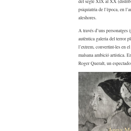
del segle XIX al XX (distrib
psiquiatria de l’època, en l’
aleshores.
A través d’uns personatges (p
autèntica galeria del terror 
l’extrem, convertint-les en 
malsana ambició artística. E
Roger Queralt, un espectador 