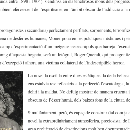
uïda entre 1898 i 1904), s’endinsa en els tenebrosos mons dels progresso
ambient efervescent de l’espiritisme, en l’àmbit obscur de l’addicció a la
rotagonistes i secundaris) perfectament perfilats, sorprenents, terrorífic
plena de desferres humanes, Moner poua en les pràctiques mèdiques i psiq
el camp d’experimentació d’un metge sense escrúpols que barreja l’exerc
nmig d’aquesta bogeria, serà un fotògraf, Roger Queralt, qui protagonitza
d’excepció i alhora una víctima col·lateral de l’indescriptible horror.
La novel·la oscil·la entre dues estètiques: la de la bellesa
ens estalvia res: reflecteix a la perfecció l’escatologia, la
deliri i la maldat. No defuig mostrar de manera cruenta i 
obscura de l’ésser humà, dels baixos fons de la ciutat, d
Simultàniament, però, és capaç de construir (tal com ja 
novel·la extraordinàriament atmosfèrica, preciosista, de 
gran proliferació de descripcions molt ben documentades