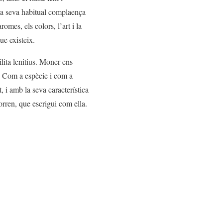
la seva habitual complaença
aromes, els colors, l’art i la
ue existeix.
ita lenitius. Moner ens
í. Com a espècie i com a
 i amb la seva característica
rren, que escrigui com ella.