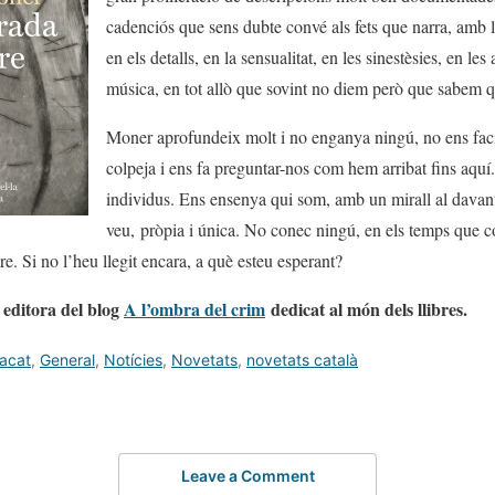
cadenciós que sens dubte convé als fets que narra, amb 
en els detalls, en la sensualitat, en les sinestèsies, en les 
música, en tot allò que sovint no diem però que sabem q
Moner aprofundeix molt i no enganya ningú, no ens facil
colpeja i ens fa preguntar-nos com hem arribat fins aqu
individus. Ens ensenya qui som, amb un mirall al davant,
veu, pròpia i única. No conec ningú, en els temps que co
re. Si no l’heu llegit encara, a què esteu esperant?
editora del blog
A l’ombra del crim
dedicat al món dels llibres.
acat
,
General
,
Notícies
,
Novetats
,
novetats català
Leave a Comment