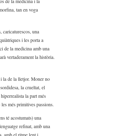
s de la medicina i la
 morfina, tan en voga
s, caricaturescos, una
uiàtriques i les porta a
ici de la medicina amb una
rà vertaderament la història.
 i la de la lletjor. Moner no
 sordidesa, la crueltat, el
hiperrealista la part més
e les més primitives passions.
ens té acostumats) una
llenguatge refinat, amb una
, amb el ritme lent i