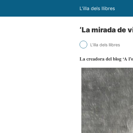
L'illa dels llibres
‘La mirada de v
L'illa dels llibres
La creadora del blog ‘A l’