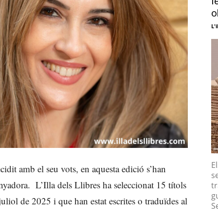
l
o
L'i
E
idit amb el seu vots, en aquesta edició s’han
s
nyadora. L’Illa dels Llibres ha seleccionat 15 títols
tr
g
uliol de 2025 i que han estat escrites o traduïdes al
S