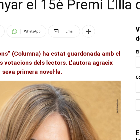
ar el 15è Premi L’Illa d
llibres
V
WhatsApp
Email
d
E
illons” (Columna) ha estat guardonada amb el
les votacions dels lectors. L’autora agraeix
 seva primera novel·la.
Co
E