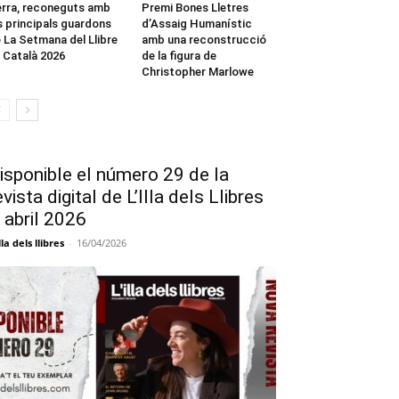
rra, reconeguts amb
Premi Bones Lletres
s principals guardons
d’Assaig Humanístic
 La Setmana del Llibre
amb una reconstrucció
 Català 2026
de la figura de
Christopher Marlowe
isponible el número 29 de la
evista digital de L’Illa dels Llibres
 abril 2026
lla dels llibres
-
16/04/2026