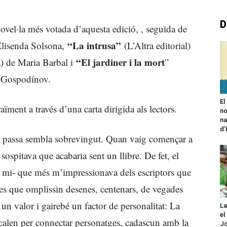
D
novel·la més votada d’aquesta edició, , seguida de
“La intrusa”
lisenda Solsona,
(L’Altra editorial)
“El jardiner i la mort
 de Maria Barbal i
”
i Gospodínov.
El
aïment a través d’una carta dirigida als lectors.
no
na
d
m passa sembla sobrevingut. Quan vaig començar a
s sospitava que acabaria sent un llibre. De fet, el
er mi- que més m’impressionava dels escriptors que
ames que omplissin desenes, centenars, de vegades
 un valor i gairebé un factor de personalitat: La
La
el
e calen per connectar personatges, cadascun amb la
Jo