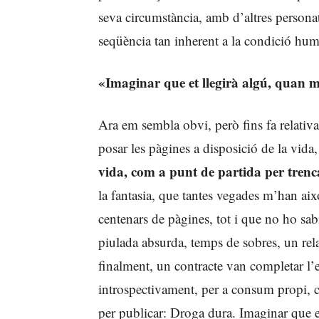
seva circumstància, amb d’altres personat
seqüència tan inherent a la condició huma
«Imaginar que et llegirà algú, quan m
Ara em sembla obvi, però fins fa relativ
posar les pàgines a disposició de la vida,
vida, com a punt de partida per trenca
la fantasia, que tantes vegades m’han ai
centenars de pàgines, tot i que no ho sab
piulada absurda, temps de sobres, un relat
finalment, un contracte van completar l’e
introspectivament, per a consum propi, c
per publicar: Droga dura. Imaginar que e