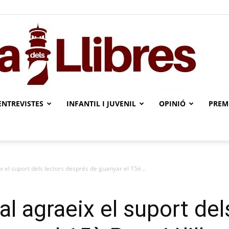
ENTREVISTES
INFANTIL I JUVENIL
OPINIÓ
PREMI
L'illa
x el suport dels lectors després de guanyar el 15è...
dels
l agraeix el suport del