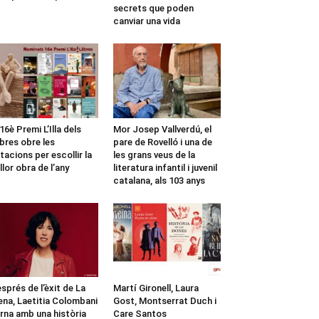
secrets que poden
canviar una vida
 16è Premi L’Illa dels
Mor Josep Vallverdú, el
ibres obre les
pare de Rovelló i una de
tacions per escollir la
les grans veus de la
llor obra de l’any
literatura infantil i juvenil
catalana, als 103 anys
sprés de l’èxit de La
Martí Gironell, Laura
ena, Laetitia Colombani
Gost, Montserrat Duch i
rna amb una història
Care Santos