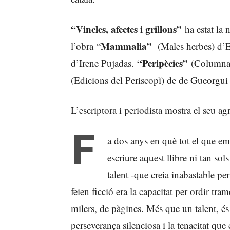
“Vincles, afectes i grillons”
ha estat la 
Mammalia”
l’obra “
(Males herbes) d’E
“Peripècies”
d’Irene Pujadas.
(Columna)
(Edicions del Periscopì) de de Gueorgu
L’escriptora i periodista mostra el seu agr
F
a dos anys en què tot el que e
escriure aquest llibre ni tan sol
talent -que creia inabastable p
feien ficció era la capacitat per ordir tr
milers, de pàgines. Més que un talent, és
perseverança silenciosa i la tenacitat qu