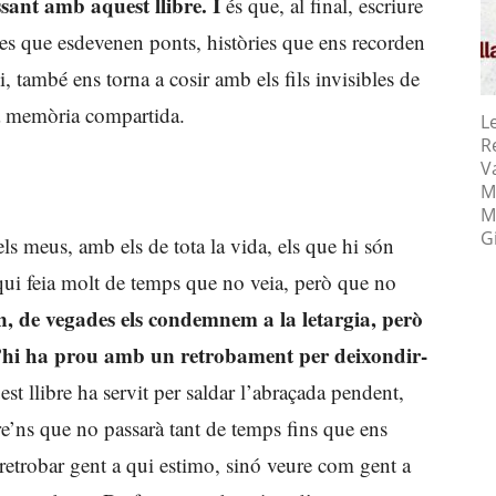
sant amb aquest llibre. I
és que, al final, escriure
es que esdevenen ponts, històries que ens recorden
, també ens torna a cosir amb els fils invisibles de
 la memòria compartida.
L
R
Va
M
M
Gi
els meus, amb els de tota la vida, els que hi són
qui feia molt de temps que no veia, però que no
en, de vegades els condemnem a la letargia, però
t, n’hi ha prou amb un retrobament per deixondir-
t llibre ha servit per saldar l’abraçada pendent,
e’ns que no passarà tant de temps fins que ens
etrobar gent a qui estimo, sinó veure com gent a