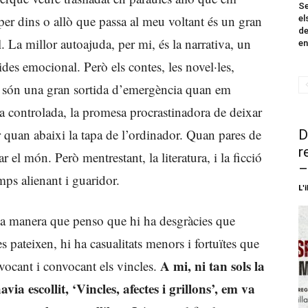
Se
per dins o allò que passa al meu voltant és un gran
el
de
. La millor autoajuda, per mi, és la narrativa, un
en
ides emocional. Però els contes, les novel·les,
 són una gran sortida d’emergència quan em
a controlada, la promesa procrastinadora de deixar
r quan abaixi la tapa de l’ordinador. Quan pares de
D
r
ar el món. Però mentrestant, la literatura, i la ficció
–
ps alienant i guaridor.
L'i
ixa manera que penso que hi ha desgràcies que
s pateixen, hi ha casualitats menors i fortuïtes que
A mi, ni tan sols la
ocant i convocant els vincles.
via escollit, ‘Vincles, afectes i grillons’, em va