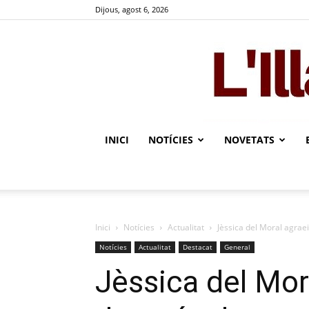
Dijous, agost 6, 2026
INICI
NOTÍCIES
NOVETATS
Inici
Notícies
Actualitat
Jèssica del Moral agraei
Notícies
Actualitat
Destacat
General
Jèssica del Mora