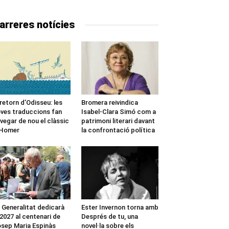
arreres notícies
 retorn d’Odisseu: les
Bromera reivindica
ves traduccions fan
Isabel-Clara Simó com a
vegar de nou el clàssic
patrimoni literari davant
’Homer
la confrontació política
 Generalitat dedicarà
Ester Invernon torna amb
 2027 al centenari de
Després de tu, una
sep Maria Espinàs
novel·la sobre els