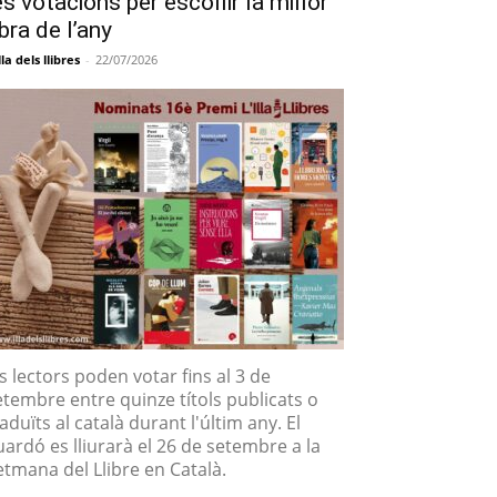
es votacions per escollir la millor
bra de l’any
lla dels llibres
-
22/07/2026
ls lectors poden votar fins al 3 de
etembre entre quinze títols publicats o
aduïts al català durant l'últim any. El
uardó es lliurarà el 26 de setembre a la
etmana del Llibre en Català.