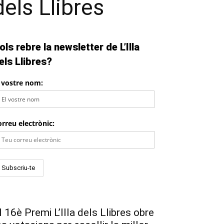
els Llibres
ols rebre la newsletter de L’Illa
els Llibres?
l vostre nom:
rreu electrònic:
l 16è Premi L’Illa dels Llibres obre