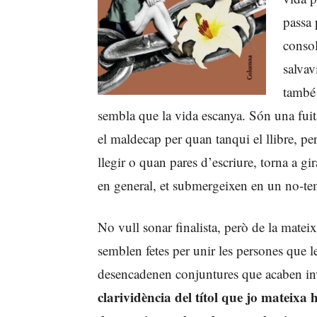
passa 
consol
salvav
també
sembla que la vida escanya. Són una fuit
el maldecap per quan tanqui el llibre, pe
llegir o quan pares d’escriure, torna a gir
en general, et submergeixen en un no-tem
No vull sonar finalista, però de la mate
semblen fetes per unir les persones que le
desencadenen conjuntures que acaben inv
clarividència del títol que jo mateixa ha