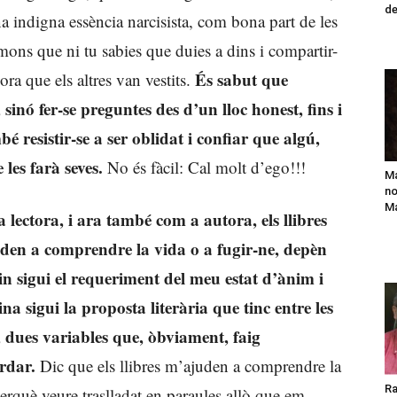
de
 indigna essència narcisista, com bona part de les
 mons que ni tu sabies que duies a dins i compartir-
És sabut que
ora que els altres van vestits.
, sinó fer-se preguntes des d’un lloc honest, fins i
bé resistir-se a ser oblidat i confiar que algú,
 les farà seves.
No és fàcil: Cal molt d’ego!!!
Ma
no
Ma
 lectora, i ara també com a autora, els llibres
den a comprendre la vida o a fugir-ne, depèn
in sigui el requeriment del meu estat d’ànim i
na sigui la proposta literària que tinc entre les
 dues variables que, òbviament, faig
rdar.
Dic que els llibres m’ajuden a comprendre la
Ra
erquè veure traslladat en paraules allò que em