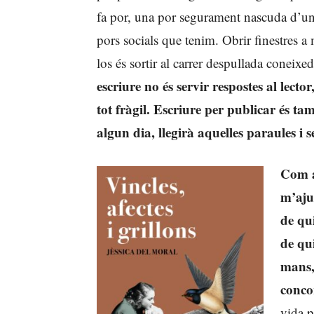
fa por, una por segurament nascuda d’una
pors socials que tenim. Obrir finestres a
los és sortir al carrer despullada coneixed
escriure no és servir respostes al lector
tot fràgil. Escriure per publicar és tam
algun dia, llegirà aquelles paraules i se
Com a
m’aju
de qu
de qui
mans,
conco
vida p