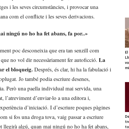
ges i les seves circumstàncies, i provocar una
na com el conflicte i les seves derivacions.
ai ningú no ho ha fet abans, fa por..»
ament poc desconeixia que era tan senzill com
El
Ll
La
 que no vol dir necessàriament fer autoficció.
vo
r el bloqueig.
mi
Després, és clar, hi ha la fabulació i
xoplugat. Jo també podia escriure desenes,
ia. Però una paella individual mai servida, una
, l’atreviment d’enviar-lo a una editora i,
xperiència d’iniciació. I d’escriure poques pàgines
om si fos una droga tova, vaig passar a escriure
De
tr
t llegirà algú, quan mai ningú no ho ha fet abans,
to