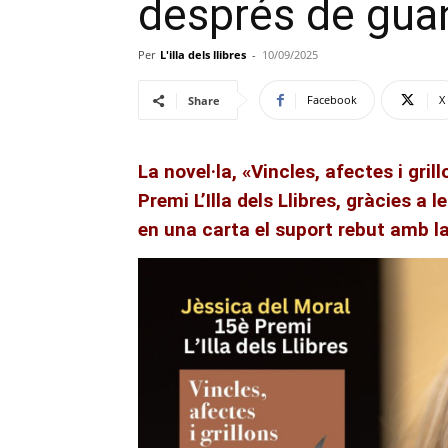
després de guany
Per
L'illa dels llibres
-
10/09/2025
Facebook
X
Share
La novel·la, «Vincles, afectes i gr
Premi L’Illa dels Llibres, gràcies a 
en una carta el suport rebut amb la