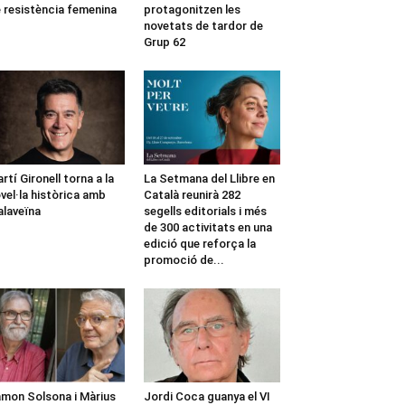
 resistència femenina
protagonitzen les
novetats de tardor de
Grup 62
rtí Gironell torna a la
La Setmana del Llibre en
vel·la històrica amb
Català reunirà 282
laveïna
segells editorials i més
de 300 activitats en una
edició que reforça la
promoció de...
mon Solsona i Màrius
Jordi Coca guanya el VI