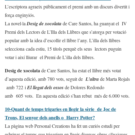
L’escriptora agraeix públicament el premi amb un discurs divertit i
força enginyiós.
La novel·la
Desig de xocolata
de Care Santos, ha guanyat el IV
Premi dels Lectors de L’Illa dels Llibres que s’atorga per votació
popular amb la idea d’escollir el llibre l’any. L’illa dels llibres
selecciona cada estiu, 15 títols perquè els seus lectors puguin
votar i així lliurar el Premi de L’illa dels llibres.
Desig de xocolata
de Care Santos, ha estat el llibre més votat
d’aquesta edició, amb 780 vots, seguit de
L’altra
de Marta Rojals
amb 722 i
El llegat dels ossos
de Dolores Redondo
amb 605 vots. En aquesta edició s’han rebut més de 6.000 vots.
10-Quant de temps trigaries en llegir la sèrie de Joc de
Trons, El senyor dels anells o Harry Potter?
La pàgina web Personal Creations ha fet un curiós estudi per
esbrinar el temps que trigaríem en llegir diverses obres clàssiques.