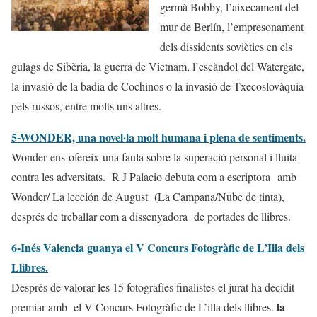
germà Bobby, l’aixecament del
mur de Berlín, l’empresonament
dels dissidents soviètics en els
gulags de Sibèria, la guerra de Vietnam, l’escàndol del Watergate,
la invasió de la badia de Cochinos o la invasió de Txecoslovàquia
pels russos, entre molts uns altres.
5-WONDER, una novel·la molt humana i plena de sentiments.
Wonder ens ofereix una faula sobre la superació personal i lluita
contra les adversitats. R J Palacio debuta com a escriptora amb
Wonder/ La lección de August
(La Campana/Nube de tinta),
després de treballar com a dissenyadora de portades de llibres.
6-Inés Valencia guanya el V Concurs Fotogràfic de L’Illa dels
Llibres.
Després de valorar les 15 fotografíes finalistes el jurat ha decidit
la
premiar amb
el V Concurs Fotogràfic de L’illa dels llibres.