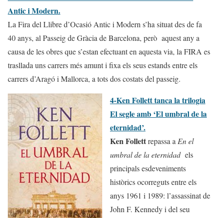
Antic i Modern.
La Fira del Llibre d’Ocasió Antic i Modern s’ha situat des de fa
40 anys, al Passeig de Gràcia de Barcelona, però aquest any a
causa de les obres que s’estan efectuant en aquesta via, la FIRA es
trasllada uns carrers més amunt i fixa els seus estands entre els
carrers d’Aragó i Mallorca, a tots dos costats del passeig.
4-Ken Follett tanca la trilogia
El segle amb ‘El umbral de la
eternidad’.
Ken Follett
repassa a
En el
umbral de la eternidad
els
principals esdeveniments
històrics ocorreguts entre els
anys 1961 i 1989: l’assassinat de
John F. Kennedy i del seu